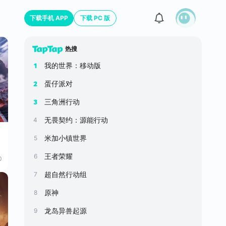
下载手机 APP
下载 PC 版
热搜
我的世界：移动版
1
蛋仔派对
2
三角洲行动
3
无畏契约：源能行动
4
米加小镇世界
5
王者荣耀
6
0
超自然行动组
7
原神
8
龙岛异兽起源
9