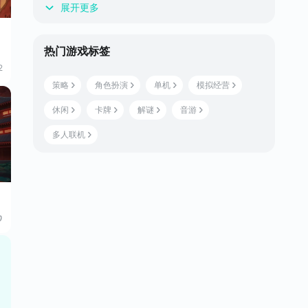
展开更多
热门游戏标签
2
策略
角色扮演
单机
模拟经营
休闲
卡牌
解谜
音游
多人联机