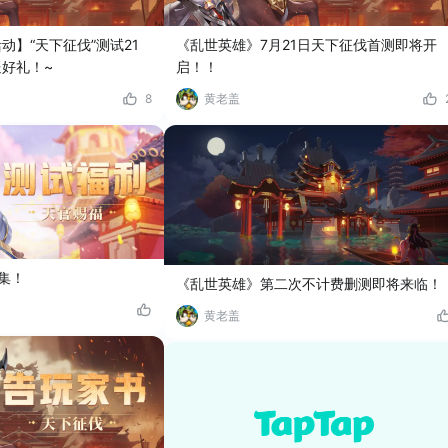
动】“天下征伐”测试21
《乱世英雄》7月21日天下征伐首测即将开
好礼！~
启！！
8
黄老盖
合集！
《乱世英雄》第二次不计费删测即将来临！
黄老盖