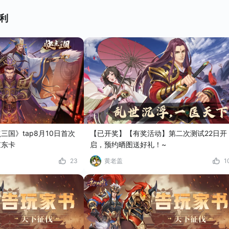
利
国》tap8月10日首次
【已开奖】【有奖活动】第二次测试22日开
京东卡
启，预约晒图送好礼！~
23
黄老盖
1