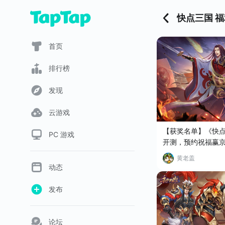
快点三国 福
首页
排行榜
发现
云游戏
【获奖名单】《快点三
PC 游戏
开测，预约祝福赢
黄老盖
动态
发布
论坛