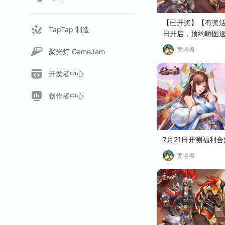
【已开奖】【有奖活
TapTap 制造
日开启，预约晒图送
黄老盖
聚光灯 GameJam
开发者中心
创作者中心
7月21日开测福利
黄老盖