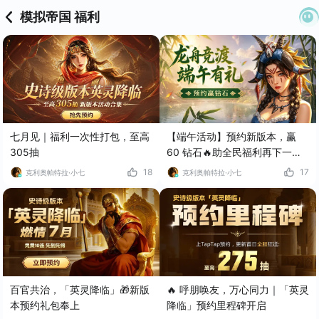
模拟帝国 福利
七月见｜福利一次性打包，至高
【端午活动】预约新版本，赢
305抽
60 钻石🔥助全民福利再下一
城！
18
17
克利奥帕特拉·小七
克利奥帕特拉·小七
百官共治，「英灵降临」🎁新版
🔥 呼朋唤友，万心同力｜「英灵
本预约礼包奉上
降临」预约里程碑开启