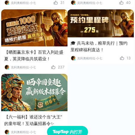
31
40
克利奥帕特拉·小七
克利奥帕特拉·小七
🎓 兵马未动，粮草先行｜预约
里程碑福利直达！
【晒图赢京东卡】百官入列赴盛
13
夏，英灵降临共筑霸业！
克利奥帕特拉·小七
237
克利奥帕特拉·小七
【六一福利】谁还没个当“大王”
的童年呢！互动赢招募令✨
内打开
16
克利奥帕特拉·小七