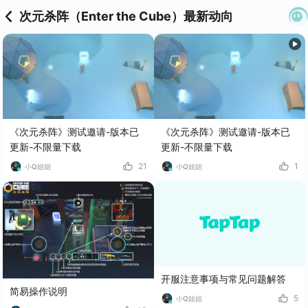
次元杀阵（Enter the Cube）最新动向
《次元杀阵》测试邀请-版本已
《次元杀阵》测试邀请-版本已
更新-不限量下载
更新-不限量下载
21
1
小Q姐姐
小Q姐姐
开服注意事项与常见问题解答
简易操作说明
5
小Q姐姐