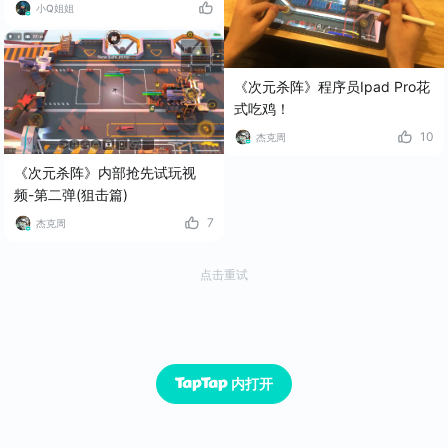
小Q姐姐
《次元杀阵》程序员Ipad Pro花
式吃鸡！
10
杰克周
《次元杀阵》内部抢先试玩视
频-第二弹(狙击篇)
7
杰克周
点击重试
内打开