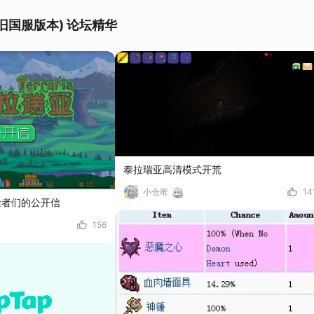
旧国服版本) 论坛精华
泰拉瑞亚高清模式开荒
小仓唯
14
冒险者们的公开信
156