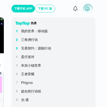
下载手机 APP
下载 PC 版
热搜
我的世界：移动版
1
三角洲行动
2
无畏契约：源能行动
3
蛋仔派对
4
米加小镇世界
1
5
王者荣耀
6
Phigros
7
超自然行动组
8
光·遇
9