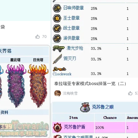
箭袋
70
泰拉瑞亚专家模式boss掉落一览（二）
泫梅映雪
5