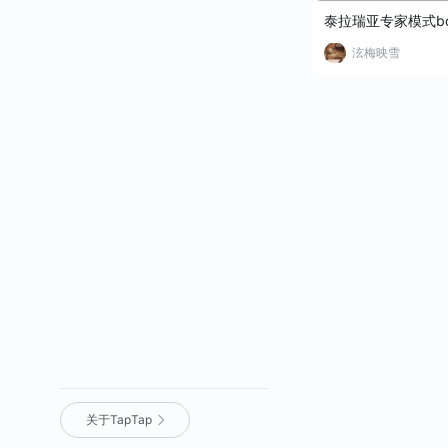
泰拉瑞亚专家模式b
泫梅映雪
关于TapTap