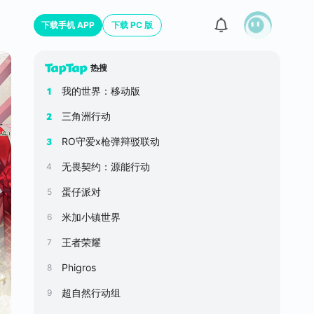
下载手机 APP
下载 PC 版
热搜
我的世界：移动版
1
三角洲行动
2
RO守爱x枪弹辩驳联动
3
无畏契约：源能行动
4
蛋仔派对
5
米加小镇世界
6
王者荣耀
7
Phigros
8
超自然行动组
9