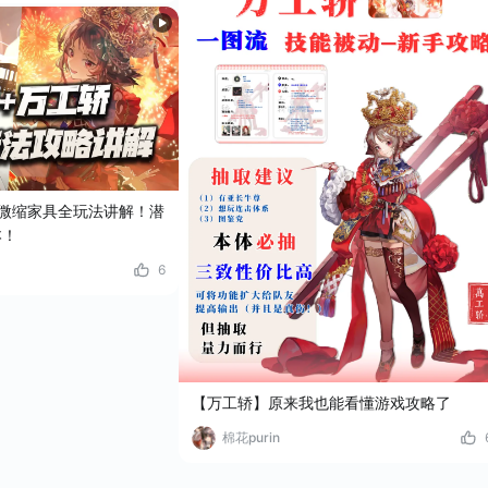
微缩家具全玩法讲解！潜
本！
6
【万工轿】原来我也能看懂游戏攻略了
棉花purin