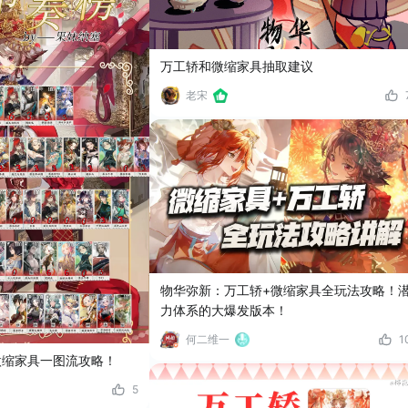
万工轿和微缩家具抽取建议
老宋
物华弥新：万工轿+微缩家具全玩法攻略！
力体系的大爆发版本！
何二维一
1
微缩家具一图流攻略！
5