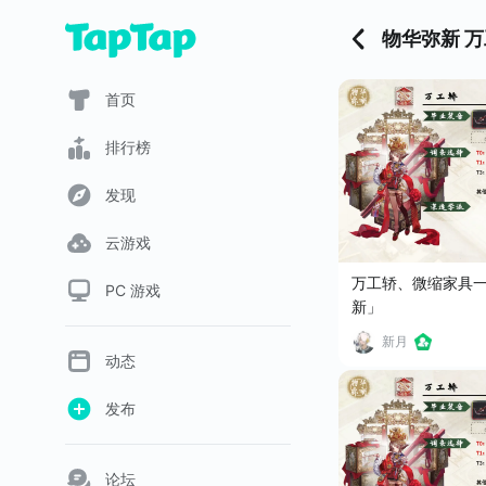
物华弥新 
首页
排行榜
发现
云游戏
万工轿、微缩家具
PC 游戏
新」
新月
动态
发布
论坛