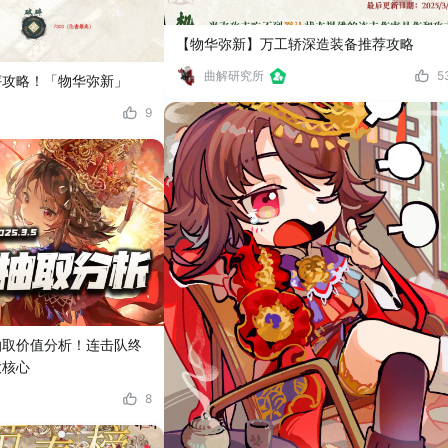
【物华弥新】万工轿深造装备推荐攻略
曲解研究所
5
评攻略！「物华弥新」
9
抽取价值分析！连击队终
大核心
8