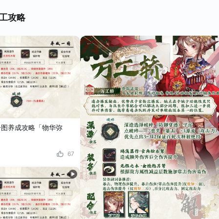
万工攻略
一图养成攻略「物华弥
67