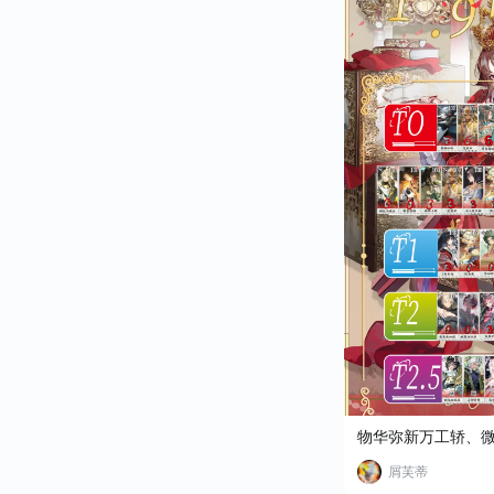
物华弥新万工轿、
屑芙蒂