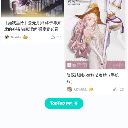
【如我垂怜】云无月厨 终于等来
鸢的补强 独家理解 强度党必看
27
Shiaisha
资深结荆の建模节奏榜（手机
版）
23
大臣ly觐见
内打开
已经到底了