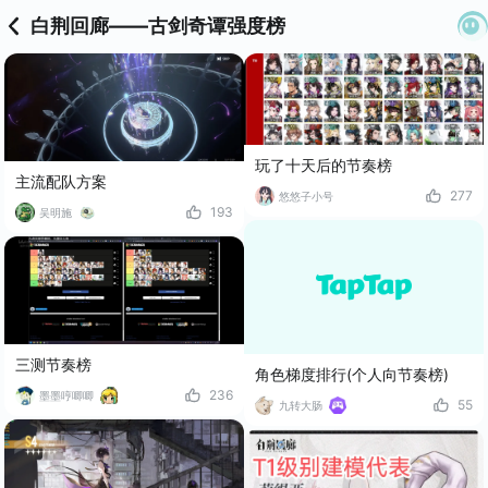
白荆回廊——古剑奇谭强度榜
玩了十天后的节奏榜
主流配队方案
277
悠悠子小号
193
吴明施
三测节奏榜
角色梯度排行(个人向节奏榜)
236
墨墨哼唧唧
55
九转大肠