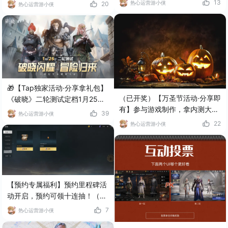
专属build彰显个性！
13
热心运营游小侠
20
热心运营游小侠
🎁【Tap独家活动·分享拿礼包】
（已开奖）【万圣节活动·分享即
《破晓》二轮测试定档1月25
有】参与游戏制作，拿内测大礼
日！
39
热心运营游小侠
包！
22
热心运营游小侠
【预约专属福利】预约里程碑活
动开启，预约可领十连抽！（拜
托，十连抽真的很酷的好吗）
7
热心运营游小侠