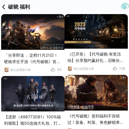
破晓 福利
（已开奖）【代号破晓·有奖活
「分享即送 」定档11月21日！
动】分享预约赢好礼，召唤伙伴
硬核求生手游《代号破晓》首轮
并肩作战！
测试预告，双重福利活动轻松拿
128
热心运营游小侠
83
热心运营游小侠
礼包码！
《代号破晓》签到福利不容错
【进群（498773081）100%福
过！装备、时装、角色解锁券、
利领取】领50连抽大礼包，打造
精品表情等道具免费领取！