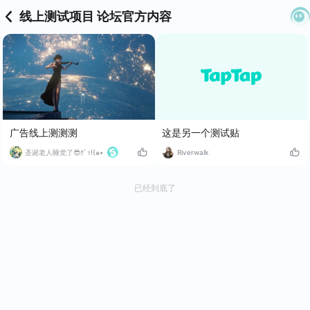
线上测试项目 论坛官方内容
这是另一个测试贴
广告线上测测测
Riverwalk
圣诞老人睡觉了😎ｸﾞｯ!(๑•
已经到底了