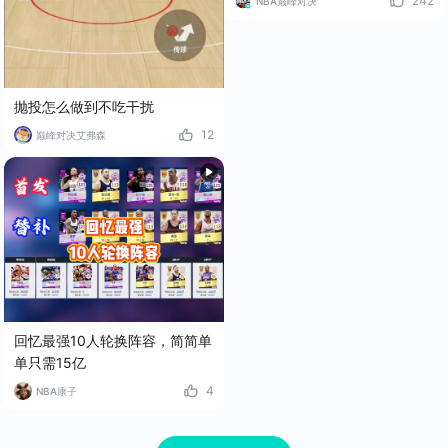
242
NBA巅峰对决
抛投怎么做到不吃干扰
12
巅峰对决艾弗森
回忆最强10人轮换阵容，简简单
单只需15亿
4
NBA康子
点击重试