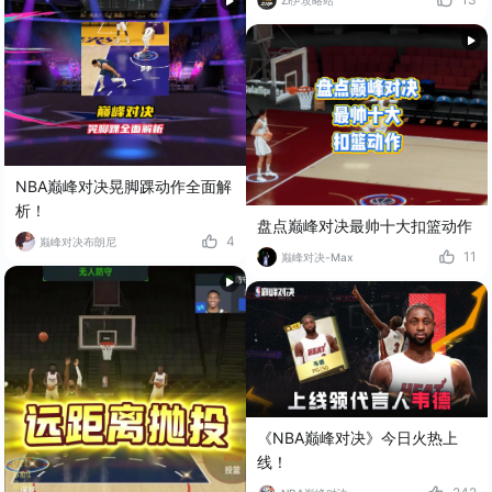
Zi伊攻略站
NBA巅峰对决晃脚踝动作全面解
析！
盘点巅峰对决最帅十大扣篮动作
4
巅峰对决布朗尼
11
巅峰对决-Max
《NBA巅峰对决》今日火热上
线！