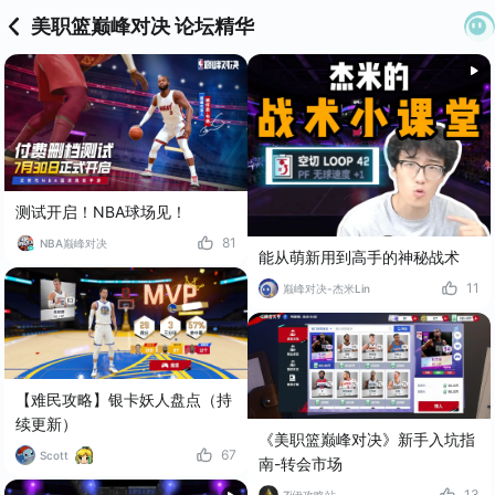
美职篮巅峰对决 论坛精华
测试开启！NBA球场见！
81
NBA巅峰对决
能从萌新用到高手的神秘战术
11
巅峰对决-杰米Lin
【难民攻略】银卡妖人盘点（持
续更新）
《美职篮巅峰对决》新手入坑指
67
Scott
南-转会市场
13