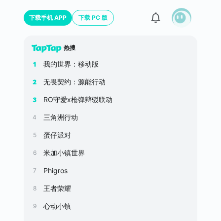
下载手机 APP
下载 PC 版
热搜
我的世界：移动版
1
无畏契约：源能行动
2
RO守爱x枪弹辩驳联动
3
三角洲行动
4
蛋仔派对
5
米加小镇世界
6
Phigros
7
王者荣耀
8
心动小镇
9