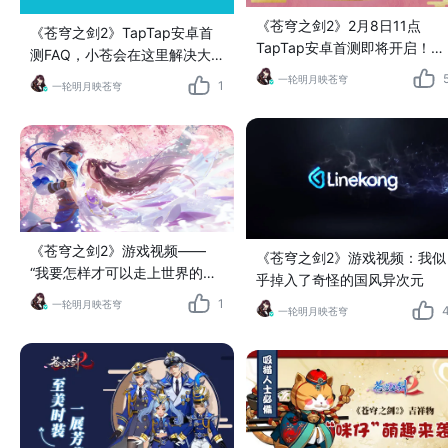
《苍穹之剑2》2月8日11点
《苍穹之剑2》TapTap安卓首
TapTap安卓首测即将开启！神
测FAQ，小苍会在这里解决大
魔大战 一触即发！
家遇到的问题
一轮明月映苍穹
1
一轮明月映苍穹
《苍穹之剑2》游戏视频——
《苍穹之剑2》游戏视频：我似
“我要怎样才可以走上世界的舞
乎掉入了奇怪的国风异次元
台”
1
一轮明月映苍穹
一轮明月映苍穹