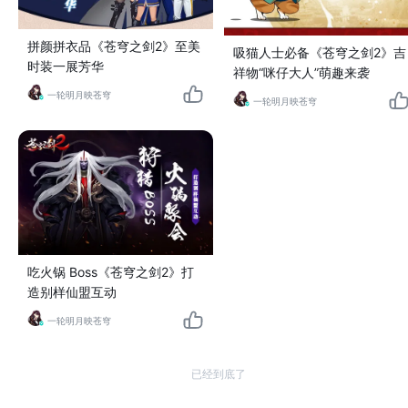
拼颜拼衣品《苍穹之剑2》至美
吸猫人士必备《苍穹之剑2》吉
时装一展芳华
祥物“咪仔大人”萌趣来袭
一轮明月映苍穹
一轮明月映苍穹
吃火锅 Boss《苍穹之剑2》打
造别样仙盟互动
一轮明月映苍穹
已经到底了