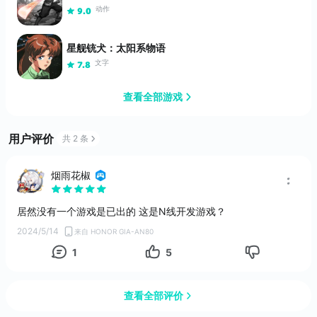
动作
9.0
星舰铳犬：太阳系物语
文字
7.8
查看全部游戏
护林猿神
动作
7.0
用户评价
共 2 条
勇者蛋生
休闲
烟雨花椒
勇者赶时间
居然没有一个游戏是已出的 这是N线开发游戏？
策略
卡牌
9.1
2024/5/14
来自 HONOR GIA-AN80
1
5
查看全部评价