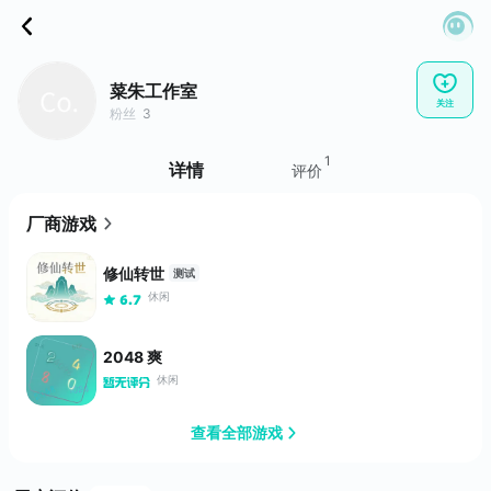
菜朱工作室
关注
粉丝
3
1
详情
评价
厂商游戏
修仙转世
测试
休闲
6.7
2048 爽
休闲
查看全部游戏