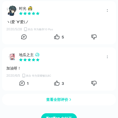
时光
ヽ(爱´∀‘爱)ノ
2020/5/28
来自 华为畅享10 Plus
5
地瓜之主
加油呀！
2020/6/5
来自 华为荣耀畅玩8C
1
3
查看全部评价