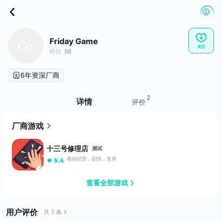
Friday Game
关注
粉丝
68
6年资深厂商
2
详情
评价
厂商游戏
十三号修理店
测试
模拟经营
剧情
竖屏
5.4
查看全部游戏
用户评价
共 2 条