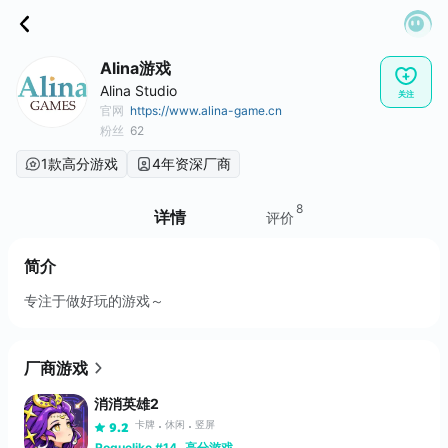
Alina游戏
Alina Studio
关注
官网
https://www.alina-game.cn
粉丝
62
1款高分游戏
4年资深厂商
8
详情
评价
简介
专注于做好玩的游戏～
厂商游戏
消消英雄2
卡牌
休闲
竖屏
9.2
Roguelike #14
高分游戏