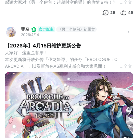
感谢大家对《另一个伊甸：超越时空的猫》的热情支持！为助力冒
...
全文
险旅程，我们特别推出「官网代金券」9折充值活动！代金券可直接
29
46
用于游戏内礼包购买，享受更灵活便捷的消费体验！
🎉 活动详情
菲奈
开放时间：2025年3月12日更新后
官方版主
《另一个伊甸》铲屎官
2026/4/14
优惠特点：不限时间、不限购买次数，代金券即充即到账！
【代金券档位】
【2026年】4月15日维护更新公告
1️⃣90元档：
大家好！这里是菲奈！ 
获得代金券×100（价值100元）
本次更新将开放外传「伐龙姬谭」的任务「PROLOGUE TO 
 2️⃣ 450元档
ARCADIA」，以及新角色AS塞利艾斯会和大家见面！
...
全文
我们将在4月15日对游戏进行停机维护，维护安排如下：
【维护时间】
4月15日14:00开始维护，预计时间约3小时
【重要提醒】
1、本次更新为强制更新，故需要大家重新下载客户端（最新版本号
为3.14.20）
2、本次更新请大家预留至少5G的存储空间