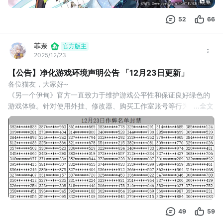
6
52
66
菲奈
官方版主
2025/12/23
【公告】净化游戏环境声明公告 「12月23日更新」
各位猫友，大家好~
《另一个伊甸》官方一直致力于维护游戏公平性和保证良好绿色的
游戏体验。针对使用外挂、修改器、购买工作室账号等行为，研发
...
全文
团队已经在第一时间建立了监控系统，确保作弊行为会及时被发现
以及快速锁定作弊账号。
目前我们发现部分帐号的不当行为已违反游戏的使用条款，使用非
法工具修改游戏数据或使用非法手段获取重要游戏道具，故已对这
些账号进行封禁处理。现将部分账号公示如下：
我们会继续加强打击不当
49
59