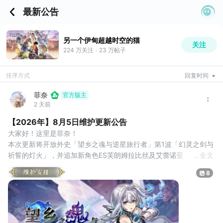
最新公告
另一个伊甸超越时空的猫
关注
224 万
关注
·
23 万
帖子
排序方式
回复时间
菲奈
官方版主
2 天前
【2026年】8月5日维护更新公告
大家好！这里是菲奈！
本次更新将开放外史「望乡之魂与逆星旅行者」第1波「幻灵之剑与
祈誓的灯火」，并追加新角色ES芙朗姆拉比丝及艾蕾诺亚！
...
全文
我们将在8月5日对游戏进行停机维护，维护安排如下：
8
【维护时间】
8月5日14:00开始维护，预计时间约2小时
维护中将无法进行游戏，若有其他追加的消息，我们也会在第一时
间另行公告，对此给各位造成的不便，还请谅解。
本次维护开始时，会强制把所有仍旧在线上的账号踢