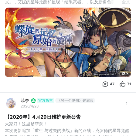
义」，艾妮的星导觉醒和显现「结果武器」，以及新角色美丽特会
...
全文
和大家见面！
我们将在5月20日对游戏进行停机维护，维护安排如下：
【维护时间】
5月20日14:00开始维护，预计时间约2小时
维护中将无法进行游戏，若有其他追加的消息，我们也会在第一时
间另行公告，对此给各位造成的不便，还请谅解。
本次维护开始时，会强
5
47
71
菲奈
官方版主
《另一个伊甸》铲屎官
2026/4/28
【2026年】4月29日维护更新公告
大家好！这里是菲奈！ 
本次更新追加「重生 与过去的决战」新的路线，克罗德的星导觉醒