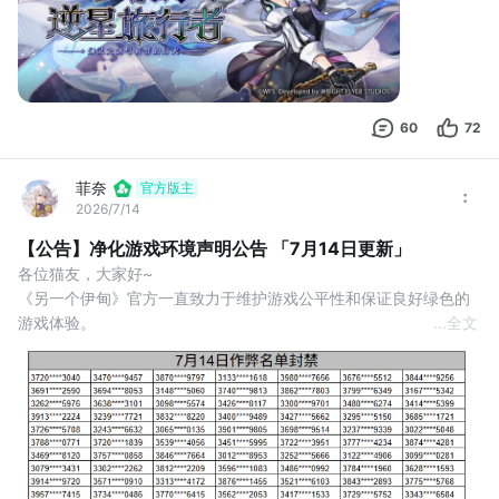
60
72
菲奈
官方版主
2026/7/14
【公告】净化游戏环境声明公告 「7月14日更新」
各位猫友，大家好~
《另一个伊甸》官方一直致力于维护游戏公平性和保证良好绿色的
游戏体验。
...
全文
近期，我们将进一步加强对作弊行为的排查和处理。针对使用外
挂、修改器、购买工作室账号等行为。一经核实，将根据违规情况
进行封禁处理。
我们也会定期排查异常账号，并及时处理确认存在违规行为的玩
家。
目前我们发现部分帐号的不当行为已违反游戏的使用条款，使用非
法工具修改游戏数据或使用非法手段获取重要游戏道具，故已对这