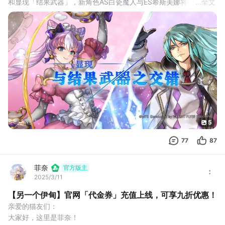
和显现「结果武器」，新角色AS白瓷魔人与ES希斯美娜将会和大家
...
全文
见面！
我们将在4月29日对游戏进行停机维护，维护安排如下：
【维护时间】
4月29日14:00开始维护，预计时间约2小时
维护中将无法进行游戏，若有其他追加的消息，我们也会在第一时
间另行公告，对此给各位造成的不便，还请谅解。
本次维护开始时，会强制
5
77
87
菲奈
官方版主
2025/3/11
【另一个伊甸】官网「代金券」充值上线，可享九折优惠！
亲爱的猫友们：
大家好，这里是菲奈！