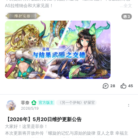
AS拉维纳会和大家见面！
...
全文
我们将在6月3日对游戏进行停机维护，维护安排如下：
3
【维护时间】
6月3日14:00开始维护，预计时间约2小时
维护中将无法进行游戏，若有其他追加的消息，我们也会在第一时
间另行公告，对此给各位造成的不便，还请谅解。
本次维护开始时，会强制把所有仍旧在线上的账号踢下线，为了防
止数据不同步而造成回
28
45
菲奈
官方版主
《另一个伊甸》铲屎官
2026/5/19
【2026年】5月20日维护更新公告
大家好！这里是菲奈！ 
本次更新将开放外传「螺旋的记忆与原始的旋律 亚人之章 幸福主