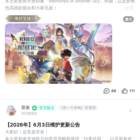
本次更新将开放协奏「Memories of Another Sky」终曲，以及新角
色高踏妖猫会和大家见面！
...
全文
我们将在6月18日对游戏进行停机维护，维护安排如下：
6
【维护时间】
6月18日12:00开始维护，预计时间约3小时
维护中将无法进行游戏，若有其他追加的消息，我们也会在第一时
间另行公告，对此给各位造成的不便，还请谅解。
【重要提醒】
1、本次更新为强制更新，故需要大家重
66
111
菲奈
官方版主
《另一个伊甸》铲屎官
2026/6/2
【2026年】6月3日维护更新公告
大家好！这里是菲奈！
本次更新将开放皓月的星导觉醒和显现「结果武器」，以及新角色