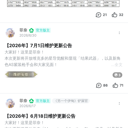
些
21
32
菲奈
官方版主
2026/6/30
【2026年】7月1日维护更新公告
大家好！这里是菲奈！
本次更新将开放维克多的星导觉醒和显现「结果武器」，以及新角
色AS紫装枪手会和大家见面！
...
全文
我们将在7月1日对游戏进行停机维护，维护安排如下：
3
【维护时间】
7月1日14:00开始维护，预计时间约2小时
86
71
维护中将无法进行游戏，若有其他追加的消息，我们也会在第一时
间另行公告，对此给各位造成的不便，还请谅解。
菲奈
官方版主
《另一个伊甸》铲屎官
本次维护开始时，会强制把所有仍旧在线上的账号踢下线，为了防
2026/6/17
止数据不同步而造
【2026年】6月18日维护更新公告
大家好！这里是菲奈！