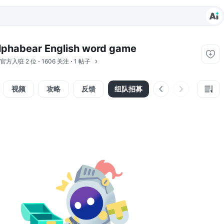
lphabear English word game
官方入驻
2 位
1606 关注
1 帖子
视频
攻略
反馈
组队招募