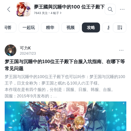
夢王國與沉睡中的100 位王子殿下
7643 关注
4 帖子
问答
一起玩
精华
视频
攻略
反馈
组
可力K
2024/7/23
梦王国与沉睡中的100位王子殿下台服入坑指南、在哪下等
常见问题
梦王国与沉睡中的100位王子殿下也可以叫作：梦王国与沉睡的100
王子，日文全称为：夢王国と眠れる100人の王子様。
本作现在是有四个服的，分别是：国服、日服、韩服、台服。
国服：2015年9月发布的；
日服：2015年3月发布的，语言只支持日文；
韩服：2016年11月发布的，韩文名：꿈왕국과 잠자는 100명의 왕
자님；
台服：2015年9月发布的，
本作在乙女游戏中算良心之作了，十分值得入坑。