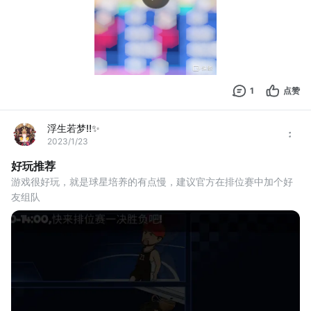
1
点赞
浮生若梦‼️✨
2023/1/23
好玩推荐
游戏很好玩，就是球星培养的有点慢，建议官方在排位赛中加个好
友组队