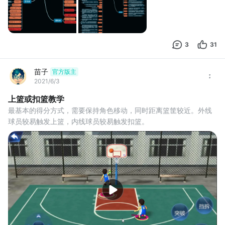
3
31
苗子
官方版主
2021/6/3
上篮或扣篮教学
最基本的得分方式，需要保持角色移动，同时距离篮筐较近。外线
球员较易触发上篮，内线球员较易触发扣篮。