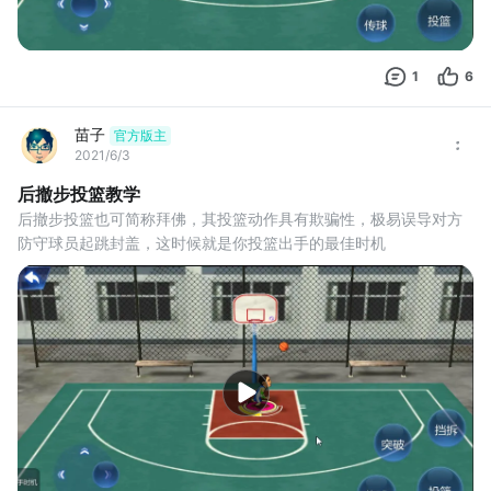
1
6
苗子
官方版主
2021/6/3
后撤步投篮教学
后撤步投篮也可简称拜佛，其投篮动作具有欺骗性，极易误导对方
防守球员起跳封盖，这时候就是你投篮出手的最佳时机