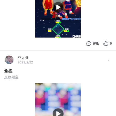
评论
6
乔大哥
2023/2/22
拿捏
废物熙宝