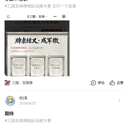
#三国百将牌组队玩梗大赛 主打一个反差
三国：百将牌
评论
点赞
钧泽
2026/4/27
期待
#三国百将牌组队玩梗大赛