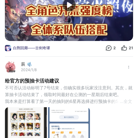
白荆回廊——古剑奇谭
2
21
辰
2024/1/8
给官方的预抽卡活动建议
不可否认活动标明了7号结束，但确实很多玩家没注意到。其次，就
算抽卡活动结束了，领取时间最好在公测的一星期后结束吧。
我本来是打算看了第一天的抽到的6星再选择进行预抽卡的5星补
...
全文
强，每天上线签到把全卡池的人物都集齐了，结果小丑竟是我自
己，给活动策划点赞
下方有小伙伴提供了一个方法(已经关闭了)，不确定最终是否会拿
到，但至少我们尝试了
没及时领抽卡福利的速度进来 - TapTap#游戏讨论#白荆回廊预抽