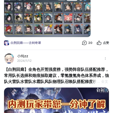
白荆回廊——古剑奇谭
20
点赞
小纯zz
2024/1/12
【白荆回廊】全角色开荒强度榜，强势阵容队伍搭配推荐，
常用队长选择和烙痕抽取建议，零氪微氪角色体系养成，蚀
队火雷队水雷队水霜队风队物理队召唤队搭配梯度榜一图流
... 全文
大家好，我是内测玩家，白荆回廊攻略组成员——小纯zz，那么本
期视频为大家带来的是【白荆回廊】全角色开荒强度榜，强势阵容
队伍搭配推荐，常用队长选择和烙痕抽取建议，零氪微氪角色体系
养成，蚀队火雷队水雷队水霜队风队物理队召唤队搭配梯度榜一图
流#新游安利局#白荆回廊预抽卡#白荆回廊#白荆回廊1月12日上线