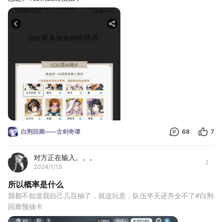
白荆回廊——古剑奇谭
68
7
对方正在输入。。。
2024/1/15
所以概率是什么
我都不知道我自己几百抽了，就这玩意，队伍半天还齐全不了#白荆
回廊预抽卡