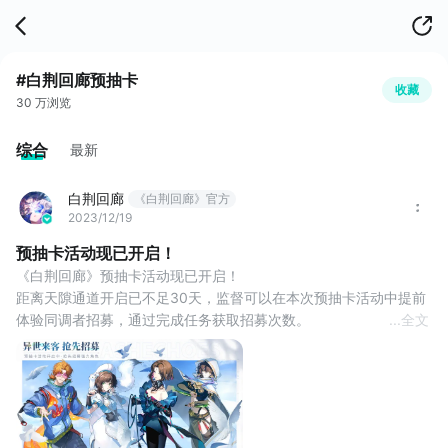
#白荆回廊预抽卡
收藏
30 万浏览
综合
最新
白荆回廊
《白荆回廊》官方
2023/12/19
预抽卡活动现已开启！
《白荆回廊》预抽卡活动现已开启！
距离天隙通道开启已不足30天，监督可以在本次预抽卡活动中提前
体验同调者招募，通过完成任务获取招募次数。
...
全文
本次招募的范围包含12名4星同调者和16名5星同调者，最终监督可
以在自己已招募到的同调者中选择1名作为奖励，带入正式上线后的
游戏中。
▶参与方式
活动传送门：