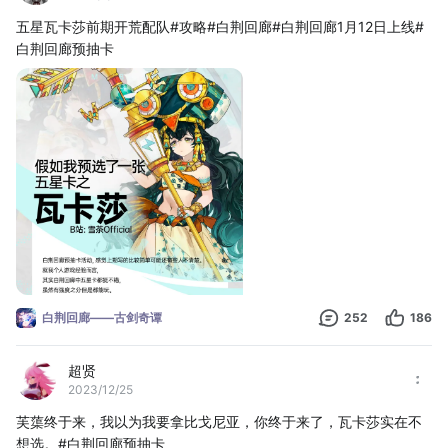
​五星瓦卡莎前期开荒配队#攻略#白荆回廊#白荆回廊1月12日上线#
白荆回廊预抽卡
白荆回廊——古剑奇谭
252
186
超贤
2023/12/25
芙蕖终于来，我以为我要拿比戈尼亚，你终于来了，瓦卡莎实在不
想选。#白荆回廊预抽卡