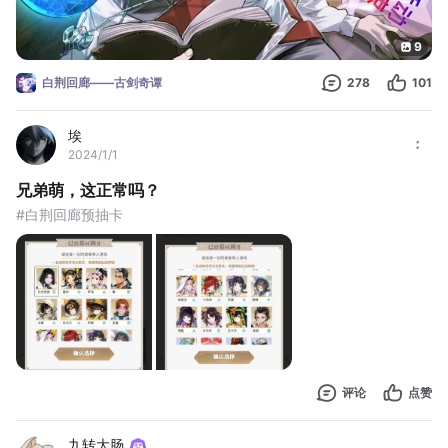
9
白荆回廊——古剑奇谭
278
101
埃
2024/1/1
兄弟萌，这正常吗？
#白荆回廊预抽卡
评论
点赞
九转大肠