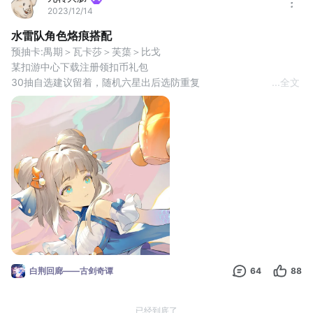
2023/12/14
水雷队角色烙痕搭配
预抽卡:禺期＞瓦卡莎＞芙蕖＞比戈
某扣游中心下载注册领扣币礼包
30抽自选建议留着，随机六星出后选防重复
...
全文
一、角色选择
卯绒绒 30自选补 (——刘兄) 队长
禺期 预抽卡(——田偌)
艾摩诃
龙晴(——长谣)
备:
瓦卡莎
芙蕖
比戈尼亚＞马尔斯 ↑耶芙娜
助战角色(3花崔远之)
二、烙痕(2防2体1攻1专):
朗朗 自选＞早日r 麻痹大意
白荆回廊——古剑奇谭
64
88
因果 送＞旧城r 受击反制 ↑噩梦 屏障水
海临人sr
已经到底了