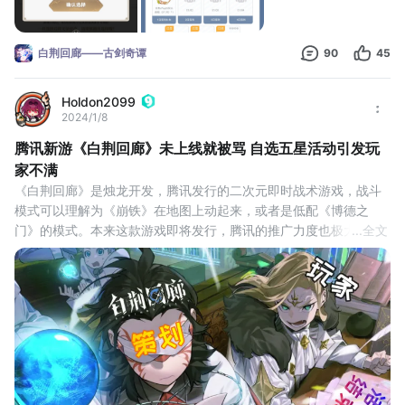
卡
白荆回廊——古剑奇谭
90
45
Holdon2099
2024/1/8
腾讯新游《白荆回廊》未上线就被骂 自选五星活动引发玩
家不满
《白荆回廊》是烛龙开发，腾讯发行的二次元即时战术游戏，战斗
模式可以理解为《崩铁》在地图上动起来，或者是低配《博德之
门》的模式。本来这款游戏即将发行，腾讯的推广力度也极大，一
...
全文
切看起来都很顺利，可就在1月8日论坛炸了。
自选五星活动戛然而止！
对于大多数抽卡游戏来说，自选五星角色的活动很常见，一般都会
在游戏正式发行前一天或当天结束，可《白荆回廊》的自选五星活
动提前了五天就结束了，这让很多没有仔细阅