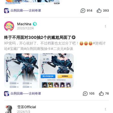
▶活动规则
1、每位用户通过完成任务可获得招募次数奖励
白荆回廊——古剑奇谭
914
393
2、用户可使用招募次数进行招募获取同调者，最终
Machina
2023/12/24
终于不用面对300抽2个的尴尬局面了😋
XP党吗，开心就好了。不过档案也太过分了吧！
#游戏讨
论#宝藏厂商#白荆回廊预抽卡#二次元#杂谈
白荆回廊——古剑奇谭
105
76
雪茶Official
2024/1/3