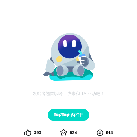
发帖者翘首以盼，快来和 TA 互动吧！
内打开
393
524
914