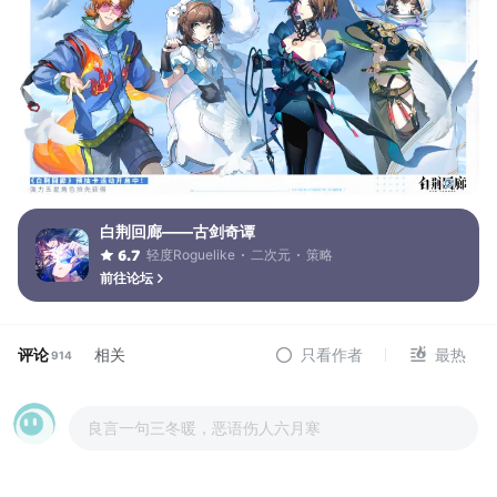
白荆回廊——古剑奇谭
轻度Roguelike
二次元
策略
6.7
前往论坛
评论
相关
只看作者
最热
914
良言一句三冬暖，恶语伤人六月寒