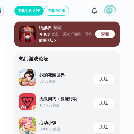
下载手机 APP
下载 PC 版
纸嫁衣
测试
查看
密室
需家长陪同
恐怖
9.3
前往论坛
热门游戏论坛
我的花园世界
关注
53 万关注
无畏契约：源能行动
关注
1645 万关注
心动小镇
关注
3960 万关注