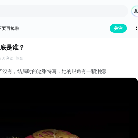
不要再掉啦
关注
底是谁？
2 万浏览
综合
了没有，结局时的这张特写，她的眼角有一颗泪痣