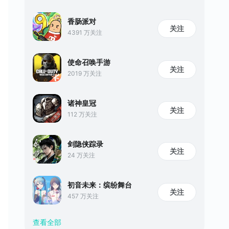
香肠派对
关注
4391 万关注
使命召唤手游
关注
2019 万关注
诸神皇冠
关注
112 万关注
剑隐侠踪录
关注
24 万关注
初音未来：缤纷舞台
关注
457 万关注
查看全部