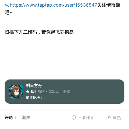
https://www.taptap.com/user/15536547
关注情报姬
吧~
扫描下方二维码，带你起飞罗德岛
明日方舟
塔防
二次元
养成
8.1
前往论坛
评论
相关
只看作者
最热
17