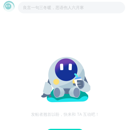
良言一句三冬暖，恶语伤人六月寒
发帖者翘首以盼，快来和 TA 互动吧！