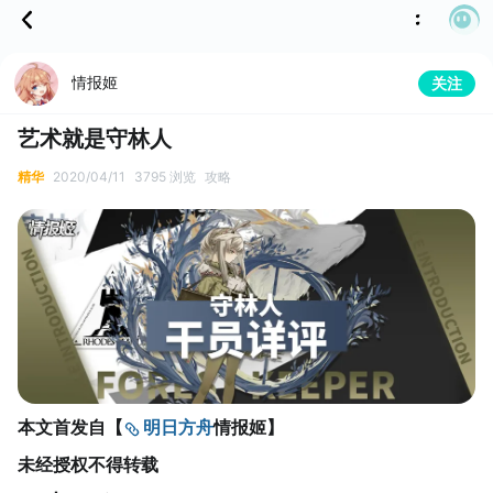
情报姬
关注
艺术就是守林人
精华
2020/04/11
3795 浏览
攻略
本文首发自【
明日方舟
情报姬】
未经授权不得转载