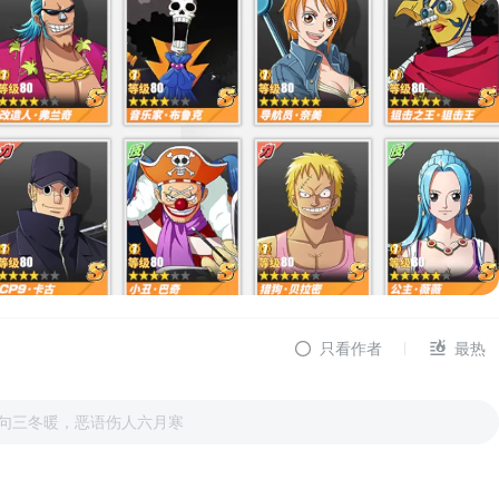
只看作者
最热
句三冬暖，恶语伤人六月寒