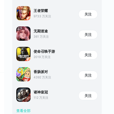
王者荣耀
关注
9733 万关注
无期迷途
关注
361 万关注
使命召唤手游
关注
2019 万关注
香肠派对
关注
4392 万关注
诸神皇冠
关注
112 万关注
查看全部