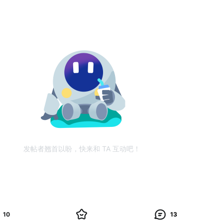
发帖者翘首以盼，快来和 TA 互动吧！
10
13