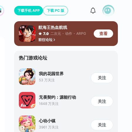
下载手机 APP
下载 PC 版
航海王热血航线
查看
二次元
动作
ARPG
7.0
前往论坛
热门游戏论坛
我的花园世界
关注
53 万关注
无畏契约：源能行动
关注
1648 万关注
心动小镇
关注
3961 万关注