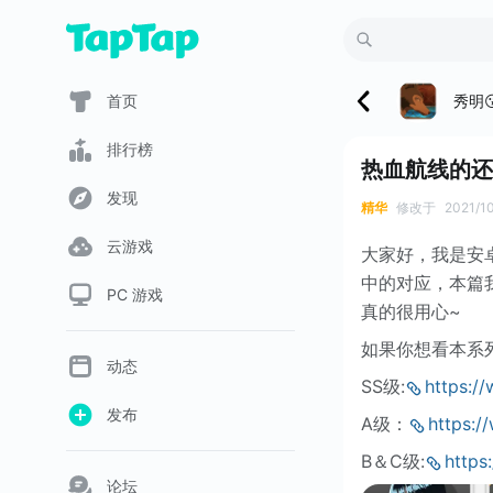
秀明
首页
排行榜
热血航线的还
发现
精华
修改于
2021/1
云游戏
大家好，我是安卓
中的对应，本篇
PC 游戏
真的很用心~
如果你想看本系
动态
SS级:
https:/
发布
A级：
https:/
B＆C级:
https
论坛