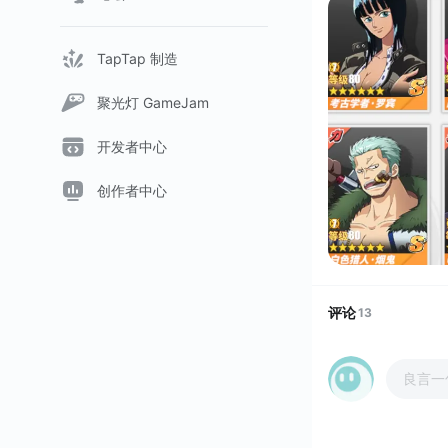
TapTap 制造
聚光灯 GameJam
开发者中心
创作者中心
评论
13
良言一