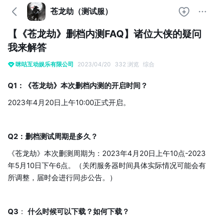
苍龙劫（测试服）
【《苍龙劫》删档内测FAQ】诸位大侠的疑问
我来解答
咪咕互动娱乐有限公司
2023/04/20
332 浏览
综合
Q1：《苍龙劫》本次删档内测的开启时间？
2023年4月20日上午10:00正式开启。
Q2：删档测试周期是多久？
《苍龙劫》本次删测周期为：2023年4月20日上午10点-2023
年5月10日下午6点。（关闭服务器时间具体实际情况可能会有
所调整，届时会进行同步公告。）
Q3
：
什么时候可以下载？如何下载？