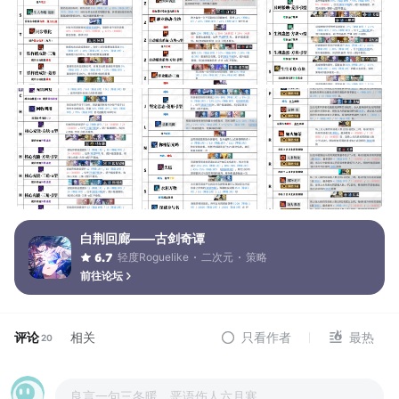
白荆回廊——古剑奇谭
轻度Roguelike
二次元
策略
6.7
前往论坛
评论
相关
只看作者
最热
20
良言一句三冬暖，恶语伤人六月寒