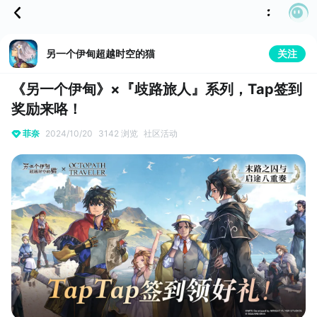
另一个伊甸超越时空的猫
关注
《另一个伊甸》×『歧路旅人』系列，Tap签到
奖励来咯！
菲奈
2024/10/20
3142 浏览
社区活动