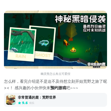
幽灵熊怎么有点可爱捏
怎么样，看完介绍是不是迫不及待想立刻开始荒野之旅了呢
><！ 感兴趣的小伙伴快来
预约游戏
吧~~~
非常普通的鹿：荒野世界
9.6
模拟