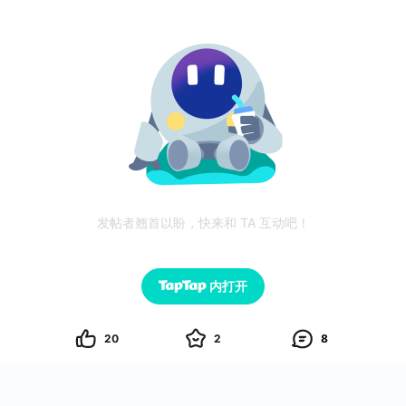
发帖者翘首以盼，快来和 TA 互动吧！
内打开
20
2
8