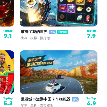
谁淹了我的世界
测试
9.1
7.9
生存 · 模拟 · 搜打撤
遨游城市遨游中国卡车模拟器
测试
5.3
4.9
竞速 · 单机 · 真实模拟