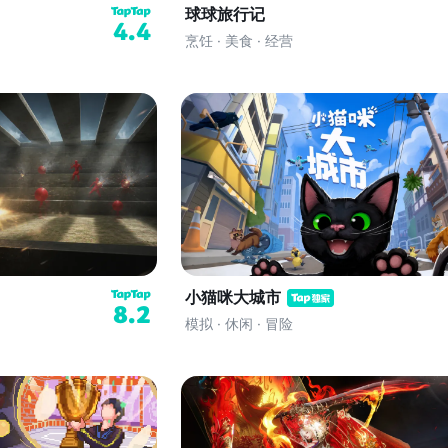
球球旅行记
4.4
烹饪 · 美食 · 经营
小猫咪大城市
8.2
模拟 · 休闲 · 冒险