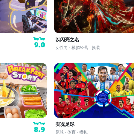
以闪亮之名
9.0
女性向 · 模拟经营 · 换装
实况足球
8.9
足球 · 体育 · 模拟