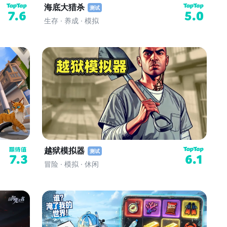
海底大猎杀
测试
7.6
5.0
生存 · 养成 · 模拟
越狱模拟器
测试
7.3
6.1
冒险 · 模拟 · 休闲