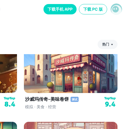
下载手机 APP
下载 PC 版
热门
热
门
最
新
评
分
沙威玛传奇-美味卷饼
测试
8.4
9.4
模拟 · 美食 · 经营