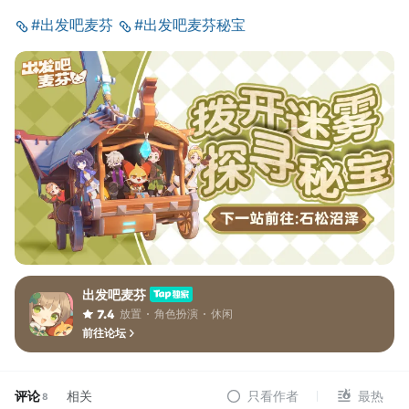
#出发吧麦芬
#出发吧麦芬秘宝
出发吧麦芬
放置
角色扮演
休闲
7.4
前往论坛
评论
相关
只看作者
最热
8