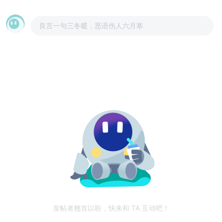
良言一句三冬暖，恶语伤人六月寒
发帖者翘首以盼，快来和 TA 互动吧！