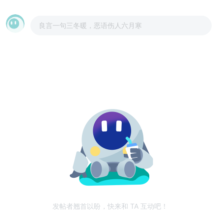
良言一句三冬暖，恶语伤人六月寒
发帖者翘首以盼，快来和 TA 互动吧！