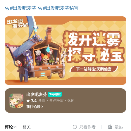
#出发吧麦芬
#出发吧麦芬秘宝
出发吧麦芬
放置
角色扮演
休闲
7.4
前往论坛
评论
相关
只看作者
最热
21