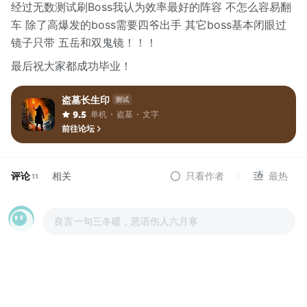
经过无数测试刷Boss我认为效率最好的阵容 不怎么容易翻
车 除了高爆发的boss需要四爷出手 其它boss基本闭眼过
镜子只带 五岳和双鬼镜！！！
最后祝大家都成功毕业！
盗墓长生印
测试
单机
盗墓
文字
9.5
前往论坛
评论
相关
只看作者
最热
11
良言一句三冬暖，恶语伤人六月寒