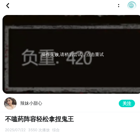
操作失败,请稍后尝试，点击重试
辣妹小甜心
关注
不嗑药阵容轻松拿捏鬼王
2025/07/22
3550 次播放
综合