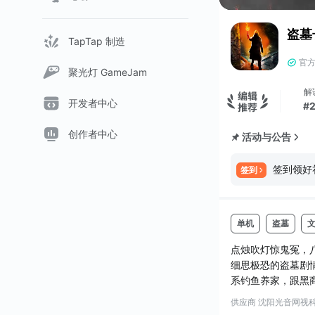
盗墓
TapTap 制造
官
聚光灯 GameJam
解
开发者中心
#
创作者中心
活动与公告
签到领好
签到
单机
盗墓
点烛吹灯惊鬼冤，
细思极恐的盗墓剧
系钓鱼养家，跟黑
【故事背景】
供应商 沈阳光音网视
传说上古三皇，历