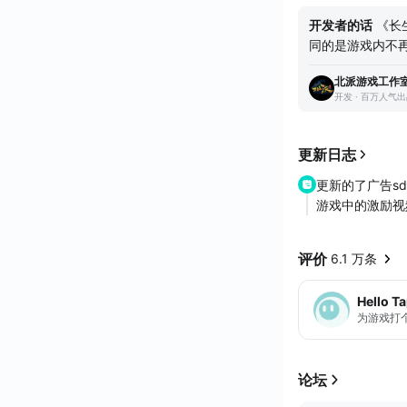
孙，淮南王刘安，
开发者的话
《长
印隐匿于历代帝皇
同的是游戏内不
心玩家在“阵亡”
千年后，吕烽等人受
北派游戏工作
墓。 《长生劫
开发 · 百万人气
欢它的朋友想再
务器费用的情况
了，到现在还有
更新日志
次重温它。
更新的了广告s
游戏中的激励视
评价
6.1 万条
Hello T
为游戏打
论坛