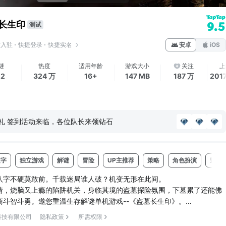
长生印
9.5
测试
方入驻
快捷登录
快捷实名
安卓
iOS
谜
热度
适用年龄
游戏大小
关注
上
22
324 万
16+
147 MB
187 万
201
礼 签到活动来临，各位队长来领钻石
文字
独立游戏
解谜
冒险
UP主推荐
策略
角色扮演
竖屏
八字不硬莫敢前。千载迷局谁人破？机变无形在此间。
情，烧脑又上瘾的陷阱机关，身临其境的盗墓探险氛围，下墓累了还能佛
商斗智斗勇。邀您重温生存解谜单机游戏--《盗墓长生印》。
科技有限公司
隐私政策
所需权限
尽艰辛，铸成长生之法。后人皆向往，欲求之而不得。直至汉高祖刘邦之