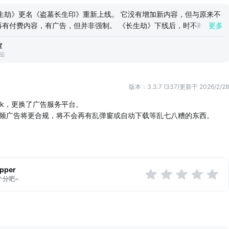
踏遍千山，访寻先王墓陵，得长生之法，遗留长生印流传于世间。后长生
生劫》更名《盗墓长生印》重新上线。 它没有增加新内容，但与原来不
手中，下落渐渐不得而知。
再有付费内容，有广告，但并非强制。 《长生劫》下线后，时不时有热
更多
页面进行“悼亡”，这样的画风有些奇怪，一个盗墓游戏自已成了一座坟
托，携带淮南图残卷，重启长生印探寻之路。不...
室
》想要恢复到原来的方式，即有内购的方式上线已很渺茫，但仍有很多喜
出品
次重温游戏，我们想如果把游戏免费了，在有少许广告收入可以维持服
下，更名重新上线，也许是一种可行的方法。 这是一个5年前的游戏
人喜欢它，怀念它，这足以让我们感到欣慰。它重新上线后，期待你再
版本：3.3.7 (337)
更新于 2026/2/28
dk，更换了广告服务平台。
频广告将更合规，将不会再有乱弹窗或自动下载等乱七八糟的东西。
apper
个分吧~