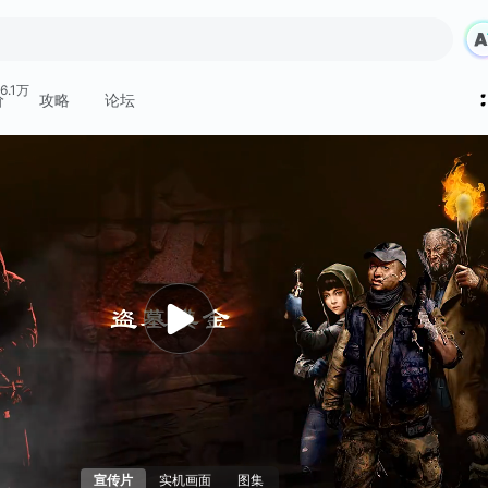
6.1万
价
攻略
论坛
宣传片
实机画面
图集