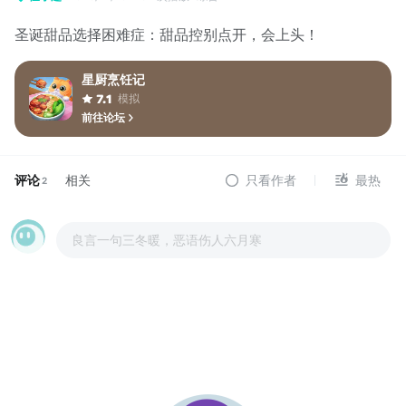
圣诞甜品选择困难症：甜品控别点开，会上头！
星厨烹饪记
模拟
7.1
前往论坛
评论
相关
只看作者
最热
2
良言一句三冬暖，恶语伤人六月寒