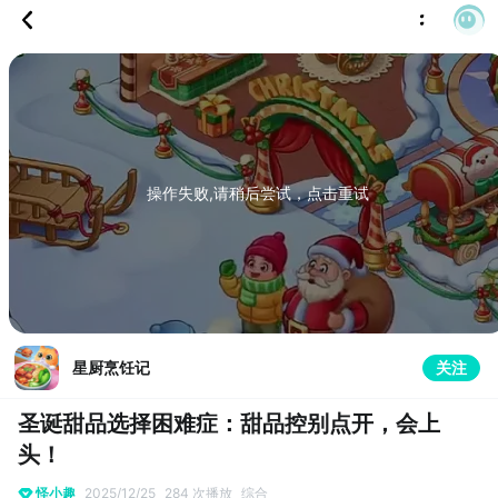
操作失败,请稍后尝试，点击重试
星厨烹饪记
关注
圣诞甜品选择困难症：甜品控别点开，会上
头！
怪小趣
2025/12/25
284 次播放
综合