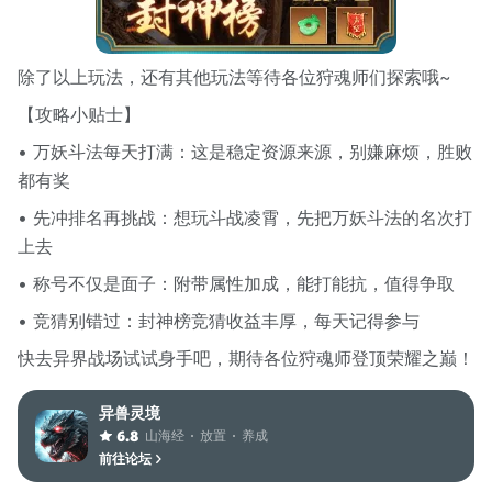
除了以上玩法，还有其他玩法等待各位狩魂师们探索哦~
【攻略小贴士】
• 万妖斗法每天打满：这是稳定资源来源，别嫌麻烦，胜败
都有奖
• 先冲排名再挑战：想玩斗战凌霄，先把万妖斗法的名次打
上去
• 称号不仅是面子：附带属性加成，能打能抗，值得争取
• 竞猜别错过：封神榜竞猜收益丰厚，每天记得参与
快去异界战场试试身手吧，期待各位狩魂师登顶荣耀之巅！
异兽灵境
山海经
放置
养成
6.8
前往论坛