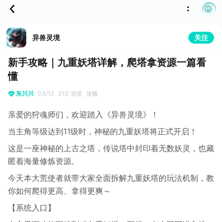
异兽灵境
关注
新手攻略｜九重妖塔详解，爬塔拿资源一篇看
懂
东川川
03/12
310 浏览
攻略
亲爱的狩魂师们，欢迎踏入《异兽灵境》！
当主角等级达到11级时，神秘的九重妖塔将正式开启！
这是一座神秘的上古之塔，传说塔中封印着无数妖灵，也藏
匿着海量修炼资源。
今天本大荒使者就带大家全面拆解九重妖塔的玩法机制，教
你如何爬得更高、拿得更爽～
【系统入口】