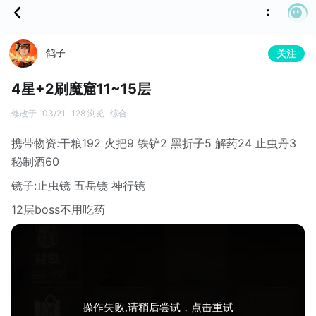
鸽子
关注
4星+2刷魔窟11~15层
修改于
03/21
128 浏览
综合
携带物资:干粮192 火把9 铁铲2 黑折子5 解药24 止虫丹3
秘制酒60
镜子:止虫镜 五岳镜 神行镜
12层boss不用吃药
操作失败,请稍后尝试，点击重试