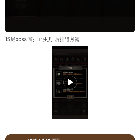
15层boss 前排止虫丹 后排追月露