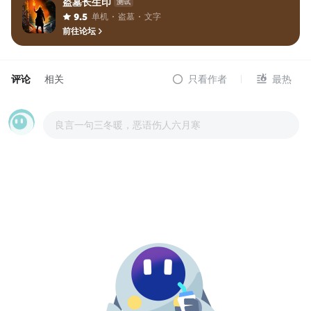
盗墓长生印
测试
单机
盗墓
文字
9.5
前往论坛
评论
相关
只看作者
最热
良言一句三冬暖，恶语伤人六月寒