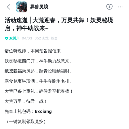
异兽灵境
活动速递 | 大荒迎春，万灵共舞！妖灵秘境
启，神牛助战来~
东川川
04/03
352 浏览
综合
诸位狩魂师，本周预告报信来——
妖灵秘境四门开，神牛助力战意来。
纸鸢载福乘风起，踏青投喂纳福财。
寒食兑宝琳琅满，牛牛奔跑争名排。
大荒已备七重礼，静候君至把春摘！
大荒万里，待君一战！
先奉上礼包码：
kxciahg
（一键复制领取兑换）