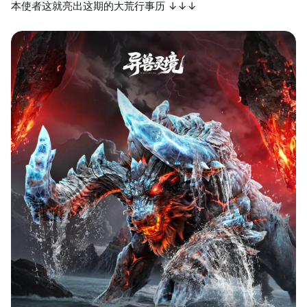
本使者这就亮出这期的大荒行事历 ↓↓↓