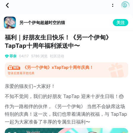
另一个伊甸超越时空的猫
关注
福利｜好朋友生日快乐！《另一个伊甸》
TapTap十周年福利派送中〜
菲奈
04/17
5786 浏览
社区活动
《另一个伊甸》xTapTap十周年庆典！
登录后查看开奖结果
亲爱的猫友们~⼤家好！
不知不觉间，我们的好朋友 TapTap 迎来十岁生日啦！🎂
作为⼀路相伴的伙伴，《另一个伊甸》 当然不会缺席这场
特别的庆典！这⼀次，我们也带着满满的祝福，与 TapTap
⼀起为⼤家准备了丰厚的专属生日福利〜