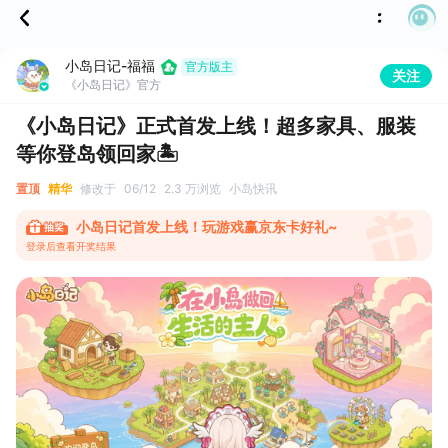
小岛日记-福福
官方版主
关注
《小岛日记》官方
《小岛日记》正式首发上线！超多家具、服装
等你登岛领回家🏝️
置顶
精华
修改于
06/12
2.3 万浏览
小岛快讯
小岛日记首发上线！玩游戏赢京东卡好礼~
登录后查看开奖结果