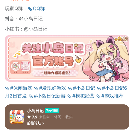
玩家Q群：
QQ群
抖音：@小岛日记
小红书：@小岛日记
#休闲游戏
#发现好游戏
#小岛日记
#小岛日记6
月2日首发
#小岛日记新游
#模拟经营
#游戏推荐
小岛日记
女性向
休闲
收集
7.9
前往论坛