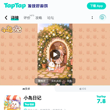
下载 App
1473
详情
评价
攻略
论坛
宣传片
实机画面
图集
安卓
iOS
小岛日记
7.8