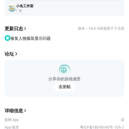
里，我经常在后台看到这样的留言：“什么时候上线啊？”“等得
清新田园、极简现代、浪漫法式……你爱的风格，这里都能轻松实
小岛工作室
好急！”“你是不是忘了我们？”……每一条，我都认认真真看了，
现。无需繁琐的合成，无需反复刷取材料，喜欢什么，随便买就对
厂商
然后转头盯着策划同学，把压力转交出去。（笑） 其实，我们
了！
比任何人都着急。想把这座小岛交到你手里，想让你看看我们种
的花、铺的路、设计的每一间小屋、捏的每一个“戏精”NPC。想
更新日志
版本：1.6.0 (38)
更新于 2 天前
【多元经营，体验小岛商业生态】
让你在海岸边钓鱼、在商业街闲逛、在便利店里当老板收金币、
商业街是小岛上的生...
修复人物服装显示问题
在樱花树下等风来…… 所以这一年来，我们一遍遍打磨、推翻、
重做。不是因为不满意，是因为——想给你的，一定要是最好
的。 《小岛日记》不是那种要你“肝”的游戏，它没有体力焦虑，
论坛
没有“今天不上线就亏了”的紧迫感。 它就是一个小岛，一个你累
了可以回来歇歇脚的地方。 在这里，你可以种种花，和福福玩
一会儿，去好友家串串门，在商业街淘几件喜欢的小东西，然后
慢悠悠地布置自己的小窝。布置好了拍张照，等着朋友们来夸
分享你的游戏感受
——“好看！”“这是你家？我也想住！” 多惬意呀。不卷，也不
去发帖
赶。 我们常说，生活是被推着往前走的。上班、加班、赶路、
回消息……一天又一天，好像永远停不下来。 但我想，总得有一
个地方，是你可以喘口气的。不一定非要去远方，不一定非要花
很多钱。它就是一座小岛，在你的手机里，安安静静地等着你。
详细信息
等你累了，回来坐一坐。 6月2日，《小岛日记》正式上线。 福
联网 App
是
福已经戴好小花，在码头等了。当然，我也在。
App 核准
粤ICP备18049140号-10A