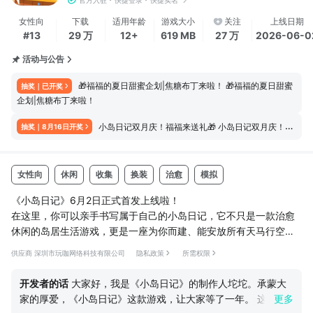
官方入驻
快捷登录
快捷实名
女性向
下载
适用年龄
游戏大小
关注
上线日期
#13
29 万
12+
619 MB
27 万
2026-06-0
活动与公告
🎁福福的夏日甜蜜企划|焦糖布丁来啦！ 🎁福福的夏日甜蜜
抽奖｜已开奖
企划|焦糖布丁来啦！
小岛日记双月庆！福福来送礼🎁 小岛日记双月庆！福福来送礼🎁
抽奖｜8月16日开奖
女性向
休闲
收集
换装
治愈
模拟
《小岛日记》6月2日正式首发上线啦！
在这里，你可以亲手书写属于自己的小岛日记，它不只是一款治愈
休闲的岛居生活游戏，更是一座为你而建、能安放所有天马行空梦
想的乌托邦。
供应商 深圳市玩咖网络科技有限公司
隐私政策
所需权限
【自由建造，打造梦想中的家园】
海量家具与装饰部件，你可根据喜好自由搭配、任意摆放。从地板
开发者的话
大家好，我是《小岛日记》的制作人坨坨。承蒙大
墙纸到家具陈设，从庭院布局到灯光氛围，每一个细节都由你亲手
家的厚爱，《小岛日记》这款游戏，让大家等了一年。 这一年
更多
决定。