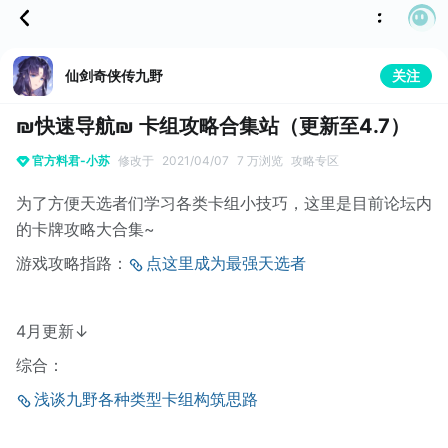
仙剑奇侠传九野
关注
₪快速导航₪ 卡组攻略合集站（更新至4.7）
官方料君-小苏
修改于
2021/04/07
7 万浏览
攻略专区
为了方便天选者们学习各类卡组小技巧，这里是目前论坛内
的卡牌攻略大合集~
游戏攻略指路：
点这里成为最强天选者
4月更新↓
综合：
浅谈九野各种类型卡组构筑思路