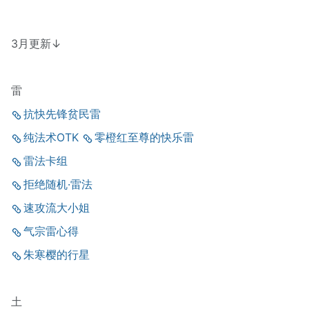
3月更新↓
雷
抗快先锋贫民雷
纯法术OTK
零橙红至尊的快乐雷
雷法卡组
拒绝随机·雷法
速攻流大小姐
气宗雷心得
朱寒樱的行星
土