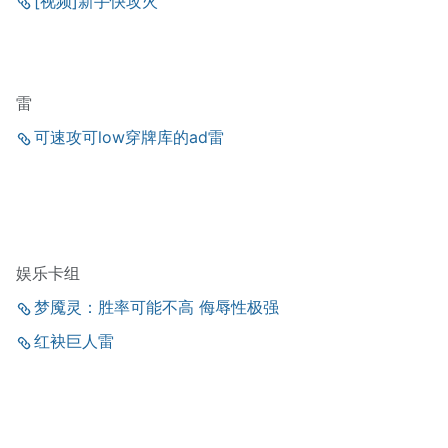
[视频]新手快攻火
雷
可速攻可low穿牌库的ad雷
娱乐卡组
梦魇灵：胜率可能不高 侮辱性极强
红袂巨人雷