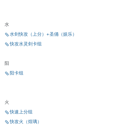
水
水剑快攻（上分）+圣俑（娱乐）
快攻水灵剑卡组
阳
阳卡组
火
快速上分组
快攻火（煌璃）