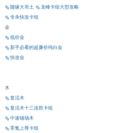
随缘大哥土
龙峰卡组大型攻略
专杀快攻卡组
金
低价金
新手必看的超廉价纯白金
快攻金
木
复活木
复活木十三连胜卡组
中速铺场木
零氪上尊卡组