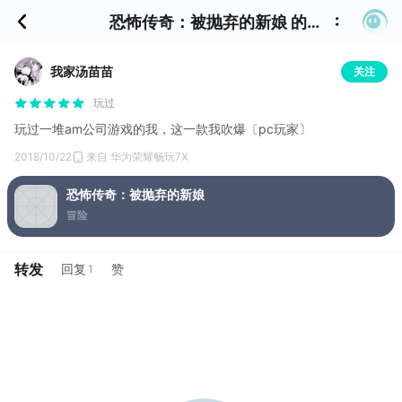
恐怖传奇：被抛弃的新娘 的评价
我家汤苗苗
关注
玩过
玩过一堆am公司游戏的我，这一款我吹爆〔pc玩家〕
2018/10/22
来自 华为荣耀畅玩7X
恐怖传奇：被抛弃的新娘
冒险
转发
回复
赞
1