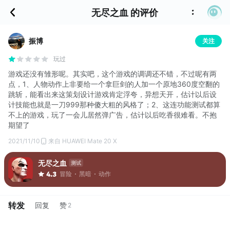
无尽之血 的评价
振博
关注
玩过
游戏还没有雏形呢。其实吧，这个游戏的调调还不错，不过呢有两
点，1、人物动作上非要给一个拿巨剑的人加一个原地360度空翻的
跳斩，能看出来这策划设计游戏肯定浮夸，异想天开，估计以后设
计技能也就是一刀999那种傻大粗的风格了；2、这连功能测试都算
不上的游戏，玩了一会儿居然弹广告，估计以后吃香很难看。不抱
期望了
2021/11/10
来自 HUAWEI Mate 20 X
无尽之血
测试
冒险
黑暗
动作
4.3
转发
回复
赞
2