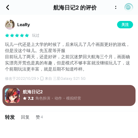
航海日记2 的评价
LeaRy
关注
玩过
玩儿一代还是上大学的时候了，后来玩儿了几个画面更好的游戏，
但是没这个味儿。先五星等开服
目前玩儿了两天，还是好评，之前沉迷梦回大航海三个月，画面确
实漂亮开荒也是真的有趣，但是模式不够丰富就没继续玩儿了，这
个前期玩法更丰富，就是后期不知道咋样。
修改于
2022/10/29
来自 三星Galaxy S21 5G
航海日记2
角色扮演
动作
模拟经营
7.2
转发
回复
赞
4