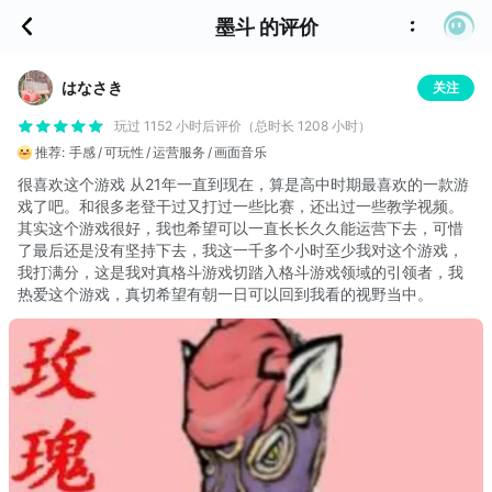
墨斗 的评价
はなさき
关注
玩过 1152 小时后评价（总时长 1208 小时）
推荐:
手感
可玩性
运营服务
画面音乐
很喜欢这个游戏 从21年一直到现在，算是高中时期最喜欢的一款游
戏了吧。和很多老登干过又打过一些比赛，还出过一些教学视频。
其实这个游戏很好，我也希望可以一直长长久久能运营下去，可惜
了最后还是没有坚持下去，我这一千多个小时至少我对这个游戏，
我打满分，这是我对真格斗游戏切踏入格斗游戏领域的引领者，我
热爱这个游戏，真切希望有朝一日可以回到我看的视野当中。