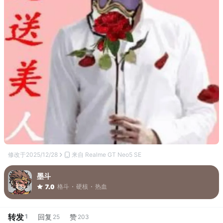
修改于
2025/12/28
来自 Realme GT Neo5 SE
墨斗
格斗
硬核
热血
7.0
转发
1
回复
赞
25
203