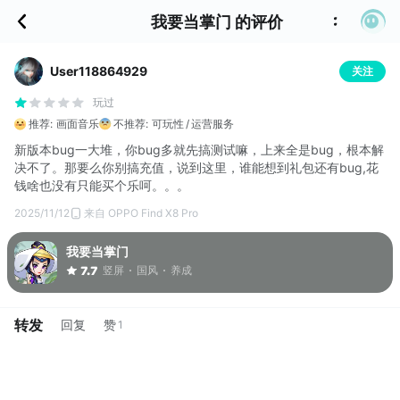
我要当掌门 的评价
User118864929
关注
玩过
推荐:
画面音乐
不推荐:
可玩性
运营服务
新版本bug一大堆，你bug多就先搞测试嘛，上来全是bug，根本解
决不了。那要么你别搞充值，说到这里，谁能想到礼包还有bug,花
钱啥也没有只能买个乐呵。。。
2025/11/12
来自 OPPO Find X8 Pro
我要当掌门
竖屏
国风
养成
7.7
转发
回复
赞
1