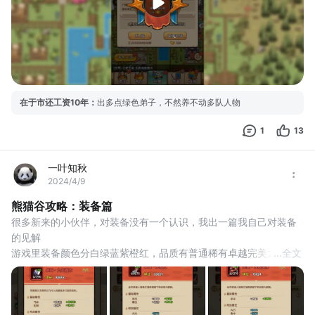
在于市还工资10年
：
出多点绿色弟子，不然养不动多队人物
1
13
一叶知秋
2024/4/9
熊猫谷攻略：装备篇
很多新来的小伙伴，对装备没有一个认识，我出一篇我自己对装备
的见解
游戏里装备颜色分白绿蓝紫橙红，品质有普通稀有卓越完美之分，
...
全文
190装备之前有红换红，前面装备更新很快，都是过度，250开始后
面的图会推的很慢。
250开始基本都是选择红色装备，这个时候就要看注重装备词条
了，词条分为必带的蓝色词条，如攻击，防御，气血，内力，速度