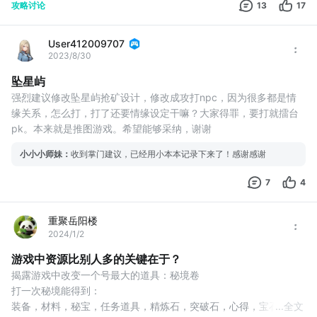
攻略讨论
13
17
User412009707
2023/8/30
坠星屿
强烈建议修改坠星屿抢矿设计，修改成攻打npc，因为很多都是情
缘关系，怎么打，打了还要情缘设定干嘛？大家得罪，要打就擂台
pk。本来就是推图游戏。希望能够采纳，谢谢
小小小师妹
：
收到掌门建议，已经用小本本记录下来了！感谢感谢
7
4
重聚岳阳楼
2024/1/2
游戏中资源比别人多的关键在于？
揭露游戏中改变一个号最大的道具：秘境卷
打一次秘境能得到：
装备，材料，秘宝，任务道具，精炼石，突破石，心得，宝石，礼
...
全文