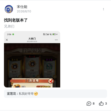
宋仕能
2026/6/10
找到老版本了
兄弟们
蓝莲花
：
私我好哥哥
8
3