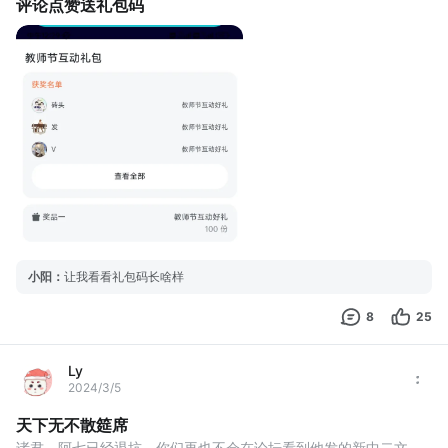
评论点赞送礼包码
小阳
：
让我看看礼包码长啥样
8
25
Ly
2024/3/5
天下无不散筵席
诸君，阿七已经退坑，你们再也不会在论坛看到他发的新中二文