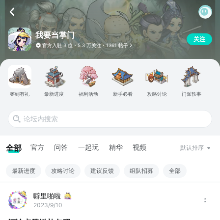
我要当掌门
关注
官方入驻
3 位
5.3 万关注
1361 帖子
签到有礼
最新进度
福利活动
新手必看
攻略讨论
门派轶事
全部
官方
问答
一起玩
精华
视频
默认排序
最新进度
攻略讨论
建议反馈
组队招募
全部
噼里啪啦
2023/9/10