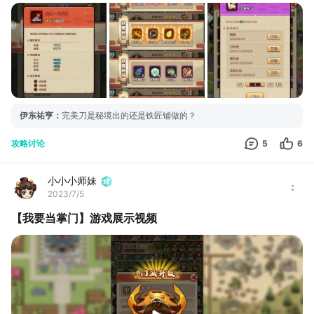
物，断章，银子，阅历
大家算一算这些资源总元宝来兑换，需要多少元宝才能得到？
大家也知道改变一个号战力最快的几个方向都是和元宝息息相关
的，那么每一张秘境卷都是价值连城，是这个游戏中性价比最高的
道具，没有之一！
然而得到秘境卷的方法很少，已经放在图中，希望对看到本帖的有
缘人，战力飙升
伊东祐亨
：
完美刀是秘境出的还是铁匠铺做的？
攻略讨论
5
6
小小小师妹
2023/7/5
【我要当掌门】游戏展示视频