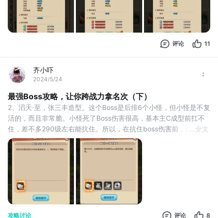
这些具有明确属性值的，以及橙色词条➕百分比的。
哪些是可以好的词条：蓝色的攻
评论
11
齐小吓
2024/5/24
最强Boss攻略，让你跨战力拿名次（下）
2、滔天·至，张三丰造型。这个Boss是后排6个小怪，但小怪是不复
活的，而且非常脆。小怪死了Boss伤害很高，基本主C成型前扛不
住，差不多290级左右能抗住。所以，在抗住boss伤害前，玩法就
...
全文
是：不能第一回合就把小怪杀完，要让主C第二回合出红色技能打小
怪伤害高，所以，奇门这样的漫天花雨、腐蚀毒，太乙剑、削纸刀
都下掉，主C橙色技能要选好。最好就是主C第二回合秒3、第三回
合秒4这样的技能把小怪清完，最
攻略讨论
评论
8