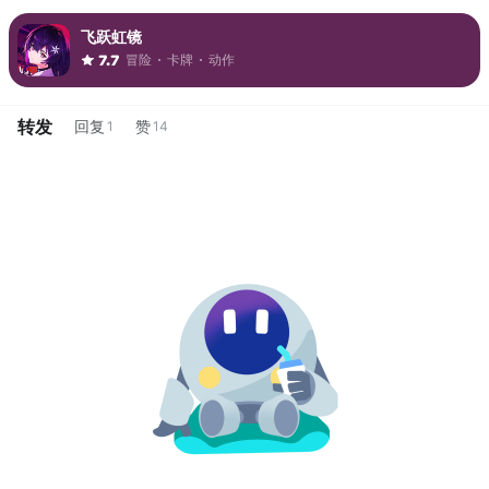
飞跃虹镜
冒险
卡牌
动作
7.7
转发
回复
赞
1
14